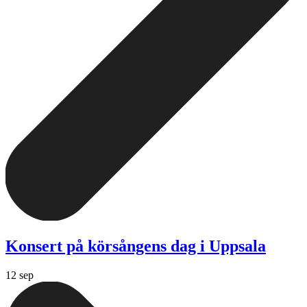
Konsert på körsångens dag i Uppsala
12 sep