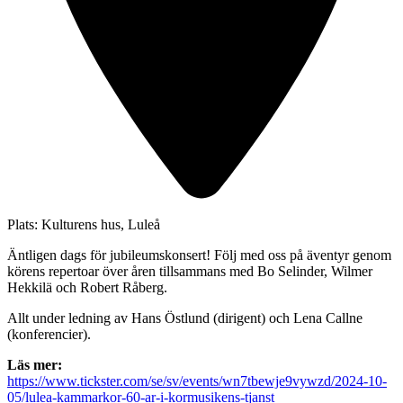
Plats:
Kulturens hus, Luleå
Äntligen dags för jubileumskonsert! Följ med oss på äventyr genom
körens repertoar över åren tillsammans med Bo Selinder, Wilmer
Hekkilä och Robert Råberg.
Allt under ledning av Hans Östlund (dirigent) och Lena Callne
(konferencier).
Läs mer:
https://www.tickster.com/se/sv/events/wn7tbewje9vywzd/2024-10-
05/lulea-kammarkor-60-ar-i-kormusikens-tjanst