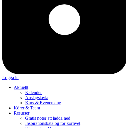
Logga in
Aktuellt
Kalender
Anslagstavla
Kurs & Evenemang
Körer & Team
Resurser
Gratis noter att ladda ned
Inspirationskatalog för körlivet