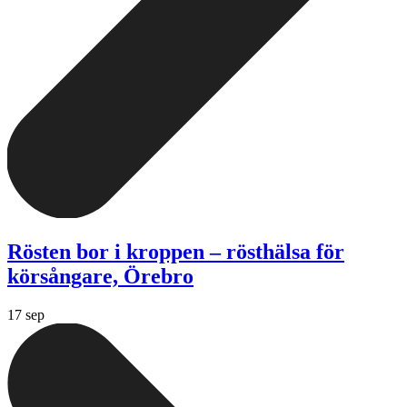
Rösten bor i kroppen – rösthälsa för
körsångare, Örebro
17 sep