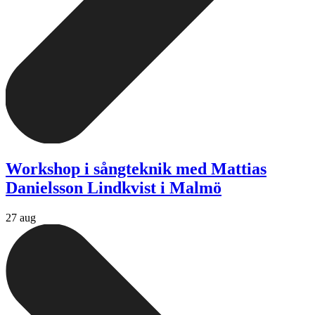
Workshop i sångteknik med Mattias
Danielsson Lindkvist i Malmö
27 aug