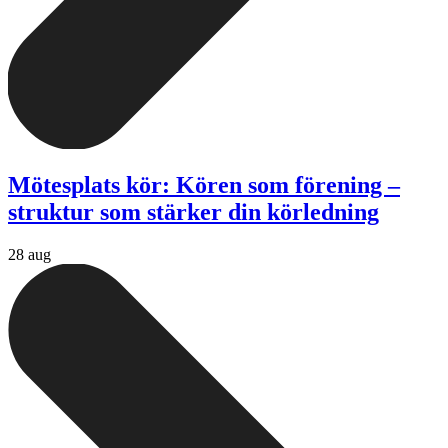
Mötesplats kör: Kören som förening –
struktur som stärker din körledning
28 aug