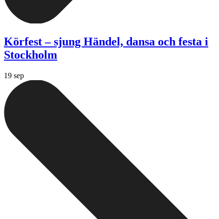
Körfest – sjung Händel, dansa och festa i
Stockholm
19 sep