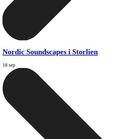
Nordic Soundscapes i Storlien
18 sep