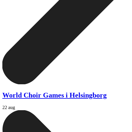
World Choir Games i Helsingborg
22 aug