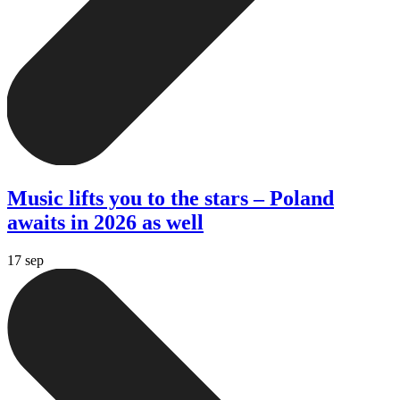
Music lifts you to the stars – Poland
awaits in 2026 as well
17 sep