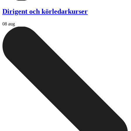
Dirigent och körledarkurser
08 aug