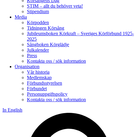
Körsångens Dag
STIM – allt du behöver veta!
Stipendium
Media
Körpodden
Tidningen Körsång
Jubileumsboken Körkraft – Sveriges Körförbund 1925-
2025
Sångboken Körglädje
Julkalender
Press
Kontakta oss / sök information
Organisation
Vår historia
Medlemskap
Förbundsstyrelsen
Förbundet
Personuppgiftspolicy
Kontakta oss / sök information
In English