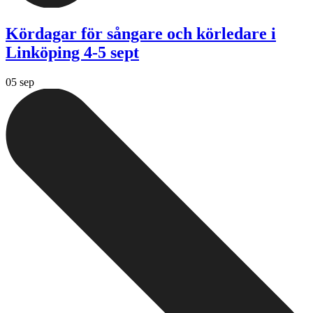
Kördagar för sångare och körledare i
Linköping 4-5 sept
05 sep