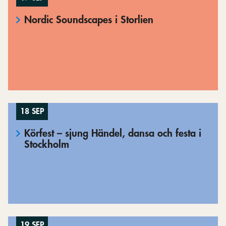
Nordic Soundscapes i Storlien
18 SEP
Körfest – sjung Händel, dansa och festa i
Stockholm
19 SEP