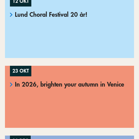
12 OKT
Lund Choral Festival 20 år!
23 OKT
In 2026, brighten your autumn in Venice