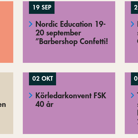
19 SEP
2
Nordic Education 19-
20 september
”Barbershop Confetti!
02 OKT
0
Körledarkonvent FSK
en
40 år