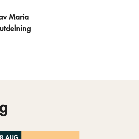
 av Maria
utdelning
g
8 AUG