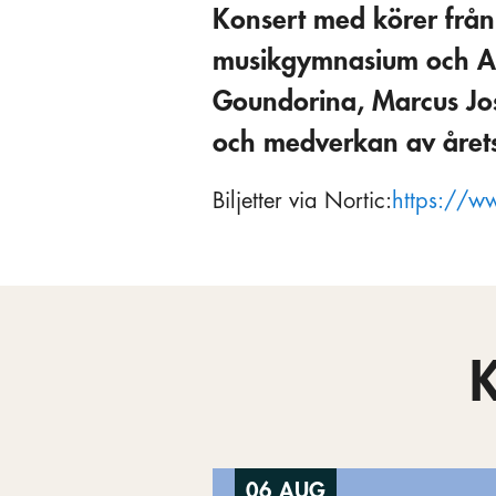
Konsert med körer fr
musikgymnasium och Ado
Goundorina, Marcus Jos
och medverkan av årets
Biljetter via Nortic:
https://ww
06 AUG