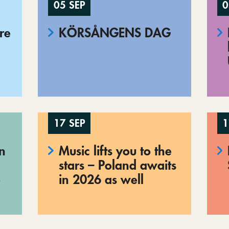
05 SEP
0
re
KÖRSÅNGENS DAG
17 SEP
1
en
Music lifts you to the
stars – Poland awaits
o
in 2026 as well