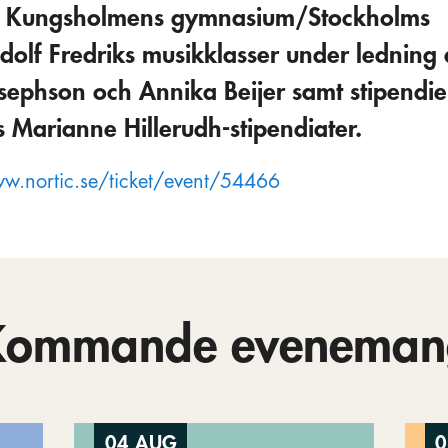
ån Kungsholmens gymnasium/Stockholms
lf Fredriks musikklasser under ledning
ephson och Annika Beijer samt stipendie
 Marianne Hillerudh-stipendiater.
w.nortic.se/ticket/event/54466
Kommande eveneman
04 AUG
0