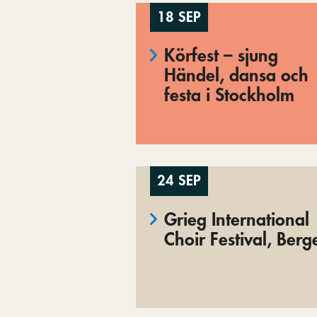
18 SEP
Körfest – sjung
Händel, dansa och
festa i Stockholm
24 SEP
Grieg International
Choir Festival, Berg