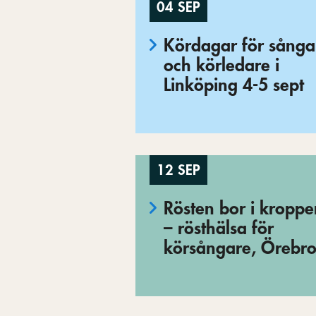
04 SEP
Kördagar för sånga
och körledare i
Linköping 4-5 sept
12 SEP
Rösten bor i kropp
– rösthälsa för
körsångare, Örebr