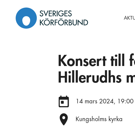
Gå
till
AKTU
innehåll
Konsert till
Hillerudhs 
Datum:
14 mars 2024, 19:00
Plats:
Kungsholms kyrka