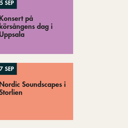
5 SEP
Konsert på
körsångens dag i
Uppsala
7 SEP
Nordic Soundscapes i
Storlien