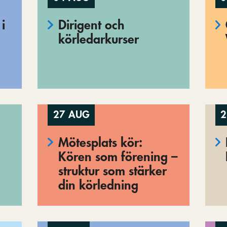
i
Dirigent och
körledarkurser
27 AUG
2
Mötesplats kör:
Kören som förening –
struktur som stärker
din körledning