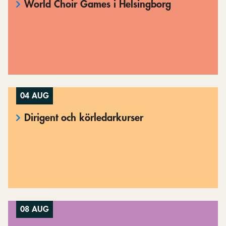
World Choir Games i Helsingborg
04 AUG
Dirigent och körledarkurser
08 AUG