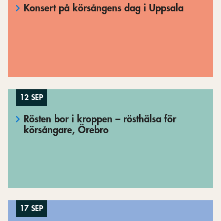
Konsert på körsångens dag i Uppsala
12 SEP
Rösten bor i kroppen – rösthälsa för
körsångare, Örebro
17 SEP