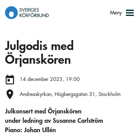
Gå
till
Meny
innehåll
Julgodis med
Örjanskören
Datum:
14 december 2023, 19:00
Plats:
Andreaskyrkan, Högbergsgatan 31, Stockholm
Julkonsert med Örjanskören
under ledning av Susanne Carlström
Piano: Johan Ullén