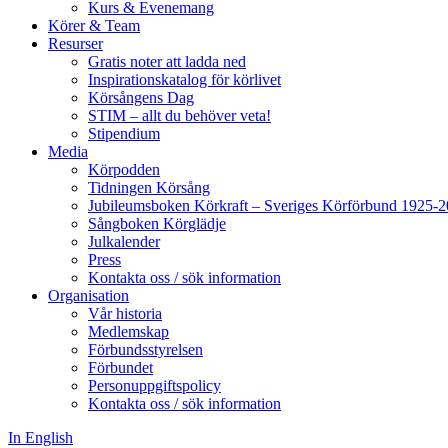
Kurs & Evenemang
Körer & Team
Resurser
Gratis noter att ladda ned
Inspirationskatalog för körlivet
Körsångens Dag
STIM – allt du behöver veta!
Stipendium
Media
Körpodden
Tidningen Körsång
Jubileumsboken Körkraft – Sveriges Körförbund 1925-
Sångboken Körglädje
Julkalender
Press
Kontakta oss / sök information
Organisation
Vår historia
Medlemskap
Förbundsstyrelsen
Förbundet
Personuppgiftspolicy
Kontakta oss / sök information
In English