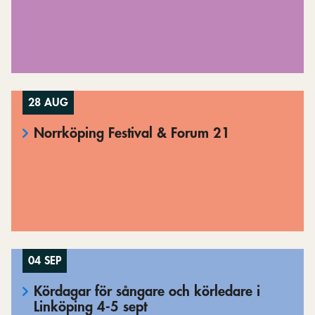
28 AUG
Norrköping Festival & Forum 21
04 SEP
Kördagar för sångare och körledare i
Linköping 4-5 sept