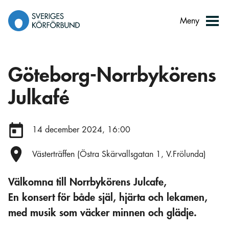
Gå
till
Meny
innehåll
Göteborg-Norrbykörens
Julkafé
Datum:
14 december 2024, 16:00
Plats:
Västerträffen (Östra Skärvallsgatan 1, V.Frölunda)
Välkomna till Norrbykörens Julcafe,
En konsert för både själ, hjärta och lekamen,
med musik som väcker minnen och glädje.