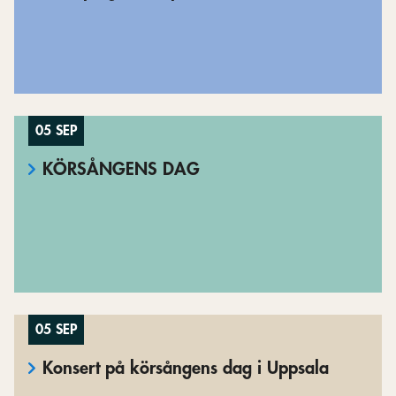
05 SEP
KÖRSÅNGENS DAG
05 SEP
Konsert på körsångens dag i Uppsala