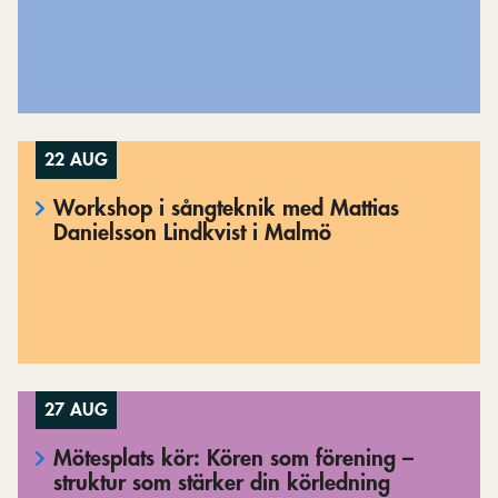
22 AUG
Workshop i sångteknik med Mattias
Danielsson Lindkvist i Malmö
27 AUG
Mötesplats kör: Kören som förening –
struktur som stärker din körledning