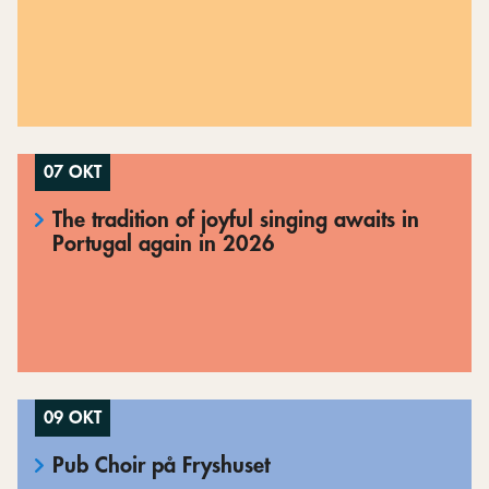
07 OKT
The tradition of joyful singing awaits in
Portugal again in 2026
09 OKT
Pub Choir på Fryshuset