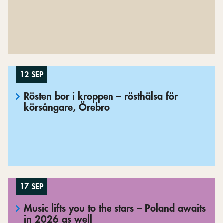
12 SEP
Rösten bor i kroppen – rösthälsa för
körsångare, Örebro
17 SEP
Music lifts you to the stars – Poland awaits
in 2026 as well