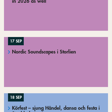
in 2026 as well
17 SEP
Nordic Soundscapes i Storlien
18 SEP
Körfest – sjung Händel, dansa och festa i