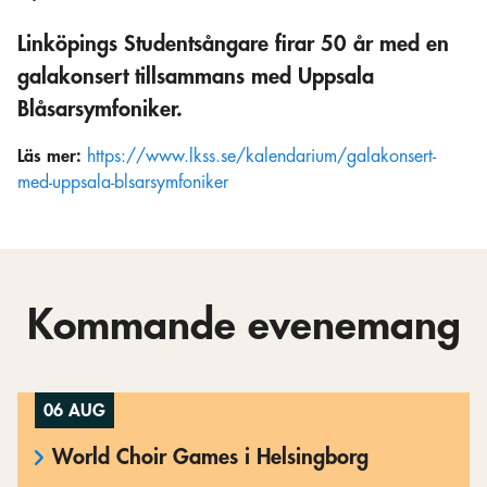
Linköpings Studentsångare firar 50 år med en
galakonsert tillsammans med Uppsala
Blåsarsymfoniker.
Läs mer:
https://www.lkss.se/kalendarium/galakonsert-
med-uppsala-blsarsymfoniker
Kommande evenemang
06 AUG
World Choir Games i Helsingborg