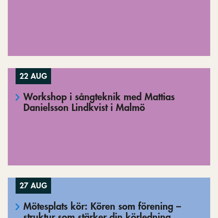
22 AUG
Workshop i sångteknik med Mattias
Danielsson Lindkvist i Malmö
27 AUG
Mötesplats kör: Kören som förening –
struktur som stärker din körledning