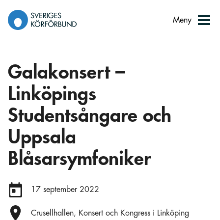
Gå
till
Meny
innehåll
Galakonsert –
Linköpings
Studentsångare och
Uppsala
Blåsarsymfoniker
Datum:
17 september 2022
Plats:
Crusellhallen, Konsert och Kongress i Linköping