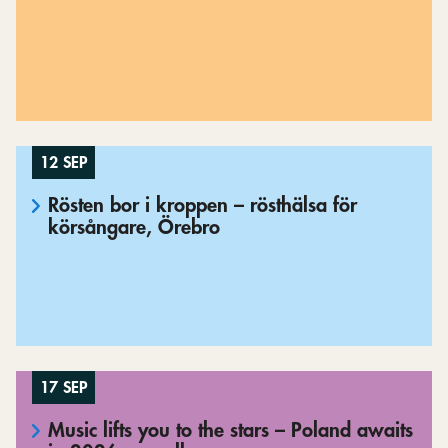
12 SEP
Rösten bor i kroppen – rösthälsa för
körsångare, Örebro
17 SEP
Music lifts you to the stars – Poland awaits