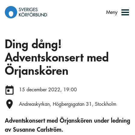
Gå
till
Meny
innehåll
Ding dång!
Adventskonsert med
Örjanskören
Datum:
15 december 2022, 19:00
Plats:
Andreaskyrkan, Högbergsgatan 31, Stockholm
Adventskonsert med Örjanskören under ledning
av Susanne Carlström.