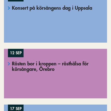
Konsert på körsångens dag i Uppsala
12 SEP
Rösten bor i kroppen – rösthälsa för
körsångare, Örebro
17 SEP