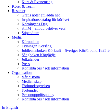
Kurs & Evenemang
Körer & Team
Resurser
Gratis noter att ladda ned
Inspirationskatalog för körlivet
Körsångens Dag
STIM – allt du behöver veta!
Stipendium
Media
Körpodden
Tidningen Körsång
Jubileumsboken Körkraft – Sveriges Körförbund 1925-
Sångboken Körglädje
Julkalender
Press
Kontakta oss / sök information
Organisation
Vår historia
Medlemskap
Förbundsstyrelsen
Förbundet
Personuppgiftspolicy
Kontakta oss / sök information
In English