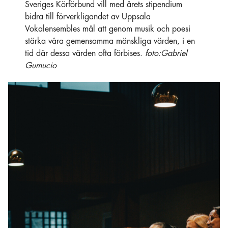
Sveriges Körförbund vill med årets stipendium
bidra till förverkligandet av Uppsala
Vokalensembles mål att genom musik och poesi
stärka våra gemensamma mänskliga värden, i en
tid där dessa värden ofta förbises.
foto:Gabriel
Gumucio