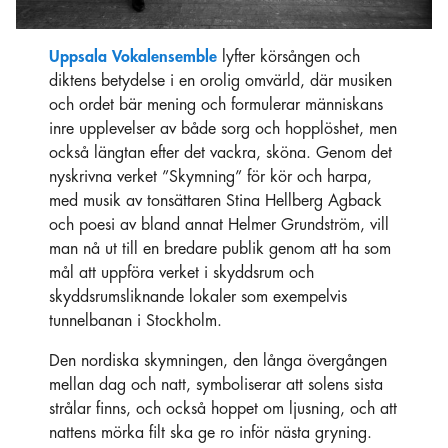
Uppsala Vokalensemble
lyfter körsången och
diktens betydelse i en orolig omvärld, där musiken
och ordet bär mening och formulerar människans
inre upplevelser av både sorg och hopplöshet, men
också längtan efter det vackra, sköna. Genom det
nyskrivna verket ”Skymning” för kör och harpa,
med musik av tonsättaren Stina Hellberg Agback
och poesi av bland annat Helmer Grundström, vill
man nå ut till en bredare publik genom att ha som
mål att uppföra verket i skyddsrum och
skyddsrumsliknande lokaler som exempelvis
tunnelbanan i Stockholm.
Den nordiska skymningen, den långa övergången
mellan dag och natt, symboliserar att solens sista
strålar finns, och också hoppet om ljusning, och att
nattens mörka filt ska ge ro inför nästa gryning.