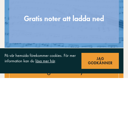
Gratis noter att ladda ned
På vår hemsida förekommer cookies. För mer
JAG
information kan du
läsa mer här
.
GODKÄNNER
Anmäl dig till vårt nyhetsbrev
Få de senaste nyheterna från oss!
PRENUMERERA