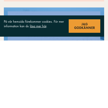
På vår hemsida förekommer cookies. För mer
JAG
information kan du
läsa mer här
.
GODKÄNNER
Gratis noter att ladda ned
Anmäl dig till vårt nyhetsbrev
Få de senaste nyheterna från oss!
PRENUMERERA