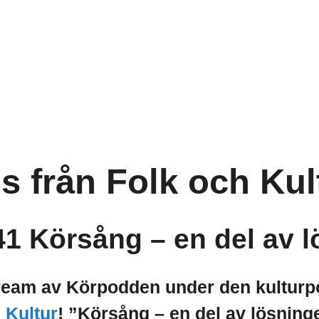
s från Folk och Kul
41
Körsång – en del av 
tream av Körpodden under den kulturpo
 Kultur
! ”Körsång – en del av lösning