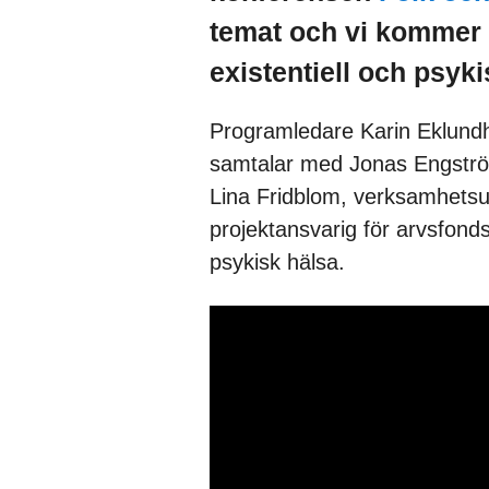
temat och vi kommer 
existentiell och psyk
Programledare Karin Eklundh
samtalar med Jonas Engström,
Lina Fridblom, verksamhetsut
projektansvarig för arvsfond
psykisk hälsa.