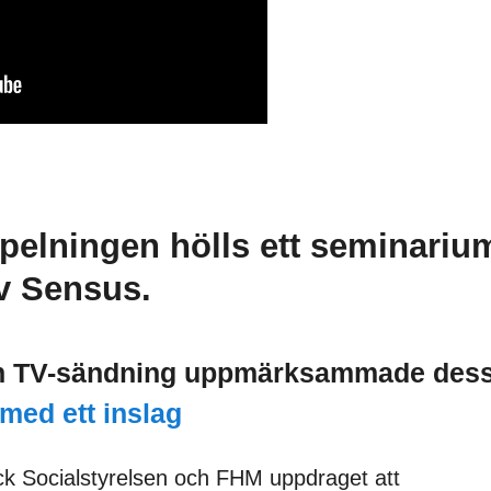
pelningen hölls ett seminari
v Sensus.
en TV-sändning uppmärksammade des
med ett inslag
ick Socialstyrelsen och FHM uppdraget att