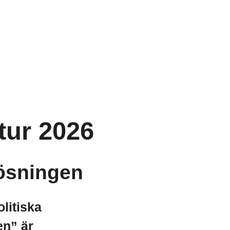
tur 2026
lösningen
litiska
en” är