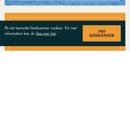
Anmäl dig till vårt nyhetsbrev
På vår hemsida förekommer cookies. För mer
JAG
information kan du
läsa mer här
.
GODKÄNNER
Få de senaste nyheterna från oss!
PRENUMERERA
Inspirationskatalog för körlivet