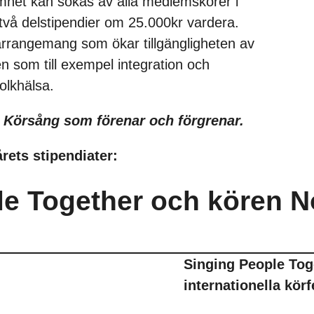
het kan sökas av alla medlemskörer i
 två delstipendier om 25.000kr vardera.
 arrangemang som ökar tillgängligheten av
n som till exempel integration och
folkhälsa.
r
Körsång som förenar och förgrenar.
årets stipendiater:
le Together och kören 
Singing People Tog
internationella körf