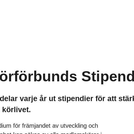
örförbunds Stipend
lar varje år ut stipendier för att stä
körlivet.
ium för främjandet av utveckling och