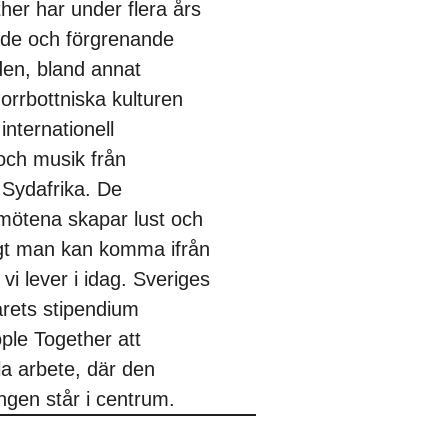
her har under flera års
ande och förgrenande
en, bland annat
rrbottniska kulturen
nternationell
ch musik från
 Sydafrika. De
mötena skapar lust och
ngt man kan komma ifrån
vi lever i idag. Sveriges
årets stipendium
ple Together att
lla arbete, där den
en står i centrum.