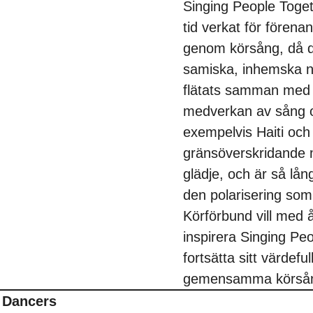
Singing People Toget
tid verkat för fören
genom körsång, då d
samiska, inhemska no
flätats samman med i
medverkan av sång o
exempelvis Haiti och
gränsöverskridande 
glädje, och är så lå
den polarisering som 
Körförbund vill med 
inspirera Singing Peo
fortsätta sitt värdefu
gemensamma körsång
 Dancers