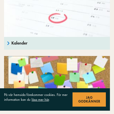
Kalender
På vår hemsida förekommer cookies. För mer
JAG
information kan du
läsa mer här
.
GODKÄNNER
Anslagstavla