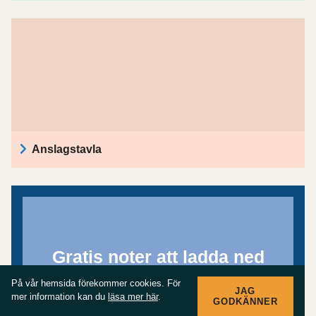
Anslagstavla
Gratis noter att ladda ned
På vår hemsida förekommer cookies. För
JAG
mer information kan du
läsa mer här
.
GODKÄNNER