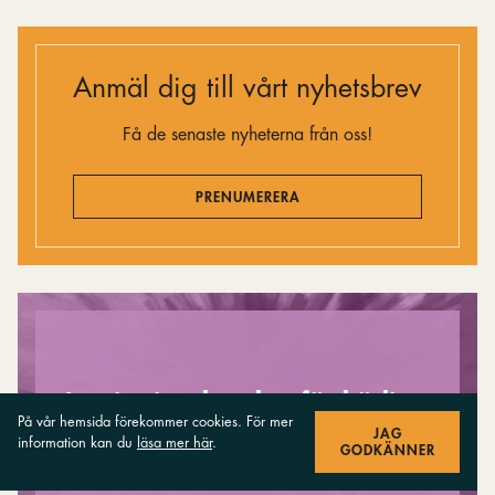
Anmäl dig till vårt nyhetsbrev
Få de senaste nyheterna från oss!
PRENUMERERA
Inspirationskatalog för körlivet
På vår hemsida förekommer cookies. För mer
JAG
information kan du
läsa mer här
.
GODKÄNNER