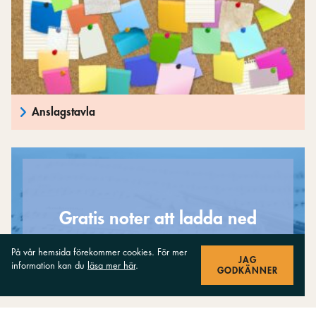
Anslagstavla
Gratis noter att ladda ned
På vår hemsida förekommer cookies. För mer
JAG
information kan du
läsa mer här
.
GODKÄNNER