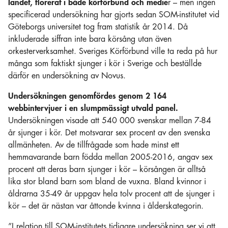
landet, florerat i både körförbund och medie
r – men ingen
specificerad undersökning har gjorts sedan SOM-institutet vid
Göteborgs universitet tog fram statistik år 2014. Då
inkluderade siffran inte bara körsång utan även
orkesterverksamhet. Sveriges Körförbund ville ta reda på hur
många som faktiskt sjunger i kör i Sverige och beställde
därför en undersökning av Novus.
Undersökningen genomfördes genom 2 164
webbintervjuer i en slumpmässigt utvald panel.
Undersökningen visade att 540 000 svenskar mellan 7-84
år sjunger i kör. Det motsvarar sex procent av den svenska
allmänheten. Av de tillfrågade som hade minst ett
hemmavarande barn födda mellan 2005-2016, angav sex
procent att deras barn sjunger i kör – körsången är alltså
lika stor bland barn som bland de vuxna. Bland kvinnor i
åldrarna 35-49 år uppgav hela tolv procent att de sjunger i
kör – det är nästan var åttonde kvinna i ålderskategorin.
”I relation till SOM-institutets tidigare undersökning ser vi att