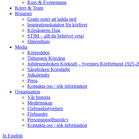
Kurs & Evenemang
Körer & Team
Resurser
Gratis noter att ladda ned
Inspirationskatalog för körlivet
Körsångens Dag
STIM – allt du behöver veta!
Stipendium
Media
Körpodden
Tidningen Körsång
Jubileumsboken Körkraft – Sveriges Körförbund 1925-
Sångboken Körglädje
Julkalender
Press
Kontakta oss / sök information
Organisation
Vår historia
Medlemskap
Förbundsstyrelsen
Förbundet
Personuppgiftspolicy
Kontakta oss / sök information
In English