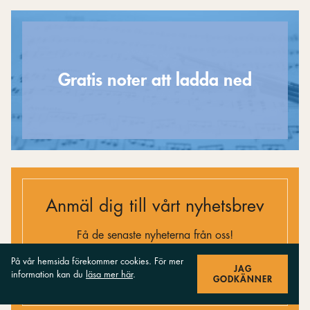
Gratis noter att ladda ned
Anmäl dig till vårt nyhetsbrev
Få de senaste nyheterna från oss!
På vår hemsida förekommer cookies. För mer
JAG
PRENUMERERA
information kan du
läsa mer här
.
GODKÄNNER