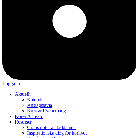
Logga in
Aktuellt
Kalender
Anslagstavla
Kurs & Evenemang
Körer & Team
Resurser
Gratis noter att ladda ned
Inspirationskatalog för körlivet