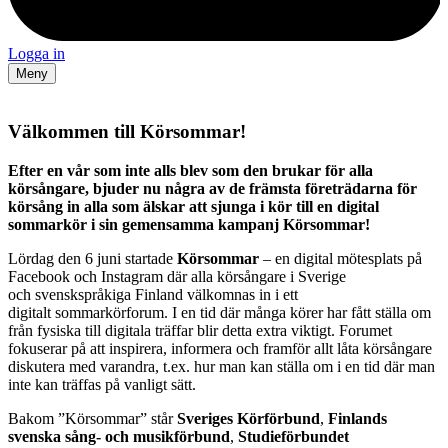
Logga in
Meny
Välkommen till Körsommar!
Efter en vår som inte alls blev som den brukar för alla
körsångare
,
bjuder nu några av de främsta företrädarna för
körsång in alla som älskar att sjunga i kör till en digital
sommarkör i sin gemensamma kampanj Körsommar!
Lördag den 6 juni startade
Körsommar
– en digital mötesplats på
Facebook och Instagram där alla körsångare i Sverige
och svenskspråkiga Finland välkomnas in i ett
digitalt sommarkörforum. I en tid där många körer har fått ställa om
från fysiska till digitala träffar blir detta extra viktigt. Forumet
fokuserar på att inspirera, informera och framför allt låta körsångare
diskutera med varandra, t.ex. hur man kan ställa om i en tid där man
inte kan träffas på vanligt sätt.
Bakom ”Körsommar” står
Sveriges Körförbund
,
Finlands
svenska sång- och musikförbund
,
Studieförbundet