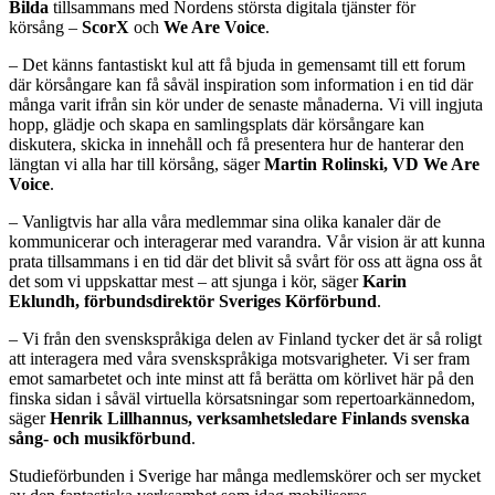
Bilda
tillsammans med Nordens största digitala tjänster för
körsång –
ScorX
och
We Are Voice
.
– Det känns fantastiskt kul att få bjuda in gemensamt till ett forum
där körsångare kan få såväl inspiration som information i en tid där
många varit ifrån sin kör under de senaste månaderna. Vi vill ingjuta
hopp, glädje och skapa en samlingsplats där körsångare kan
diskutera, skicka in innehåll och få presentera hur de hanterar den
längtan vi alla har till körsång, säger
Martin Rolinski, VD We Are
Voice
.
– Vanligtvis har alla våra medlemmar sina olika kanaler där de
kommunicerar och interagerar med varandra. Vår vision är att kunna
prata tillsammans i en tid där det blivit så svårt för oss att ägna oss åt
det som vi uppskattar mest – att sjunga i kör, säger
Karin
Eklundh,
förbundsdirektör Sveriges Körförbund
.
– Vi från den svenskspråkiga delen av Finland tycker det är så roligt
att interagera med våra svenskspråkiga motsvarigheter. Vi ser fram
emot samarbetet och inte minst att få berätta om körlivet här på den
finska sidan i såväl virtuella körsatsningar som repertoarkännedom,
säger
Henrik Lillhannus, verksamhetsledare Finlands svenska
sång- och musikförbund
.
Studieförbunden i Sverige har många medlemskörer och ser mycket