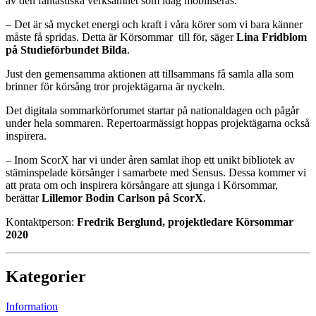
av den fantastiska verksamhet som idag mobiliseras.
– Det är så mycket energi och kraft i våra körer som vi bara känner
måste få spridas. Detta är Körsommar till för, säger
Lina Fridblom
på Studieförbundet Bilda
.
Just den gemensamma aktionen att tillsammans få samla alla som
brinner för körsång tror projektägarna är nyckeln.
Det digitala sommarkörforumet startar på nationaldagen och pågår
under hela sommaren. Repertoarmässigt hoppas projektägarna också
inspirera.
– Inom ScorX har vi under åren samlat ihop ett unikt bibliotek av
stäminspelade körsånger i samarbete med Sensus. Dessa kommer vi
att prata om och inspirera körsångare att sjunga i Körsommar,
berättar
Lillemor Bodin Carlson på ScorX
.
Kontaktperson:
Fredrik Berglund, projektledare Körsommar
2020
Kategorier
Information