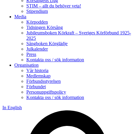
Körsångens Dag
STIM – allt du behöver veta!
Stipendium
Media
Körpodden
Tidningen Körsång
Jubileumsboken Körkraft – Sveriges Körförbund 1925-
2025
Sångboken Körglädje
Julkalender
Press
Kontakta oss / sök information
Organisation
Vår historia
Medlemskap
Förbundsstyrelsen
Förbundet
Personuppgiftspolicy
Kontakta oss / sök information
In English