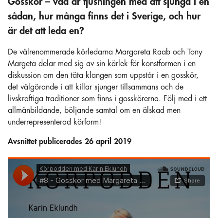
Gosskör – vad är tjusningen med att sjunga i en
sådan, hur många finns det i Sverige, och hur
är det att leda en?
De välrenommerade körledarna Margareta Raab och Tony
Margeta delar med sig av sin kärlek för konstformen i en
diskussion om den täta klangen som uppstår i en gosskör,
det välgörande i att killar sjunger tillsammans och de
livskraftiga traditioner som finns i gosskörerna. Följ med i ett
allmänbildande, böljande samtal om en älskad men
underrepresenterad körform!
Avsnittet publicerades 26 april 2019