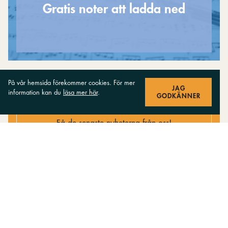
Gratis noter att ladda ned
På vår hemsida förekommer cookies. För mer
JAG
information kan du
läsa mer här
.
GODKÄNNER
Anmäl dig till vårt nyhetsbrev
Få de senaste nyheterna från oss!
PRENUMERERA