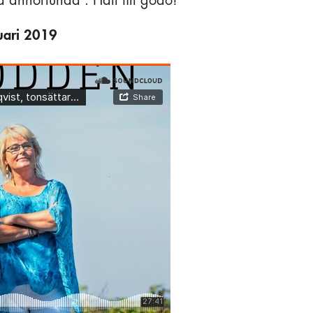
ra annorlunda’. Håll till godo!
nuari 2019