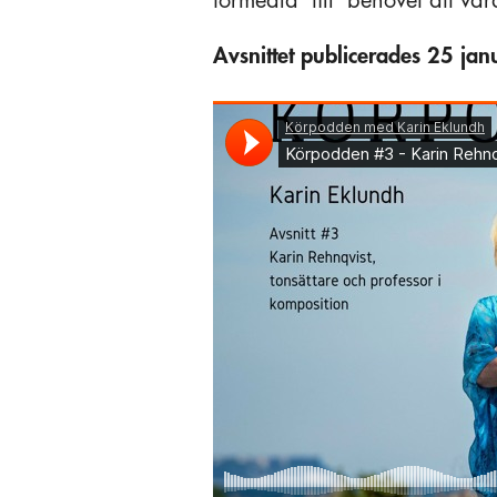
förmedla’ till ’behovet att va
Avsnittet publicerades 25 ja