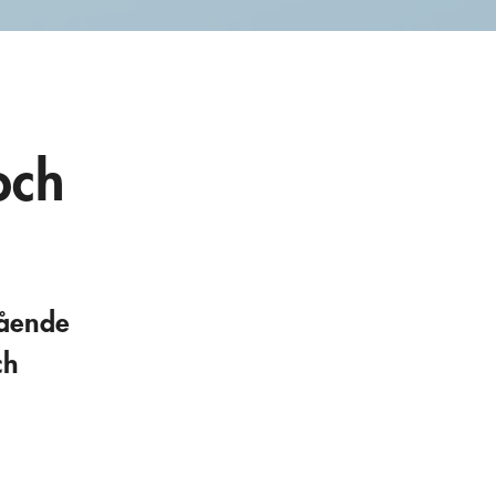
och
gående
ch